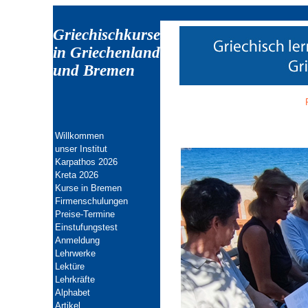
Griechischkurse
in Griechenland
und Bremen
Willkommen
unser Institut
Karpathos 2026
Kreta 202
6
Kurse in Bremen
Firmenschulungen
Preise-Termine
Einstufungstest
Anmeldung
Lehrwerke
Lektüre
Lehrkräfte
Alphabet
Artikel