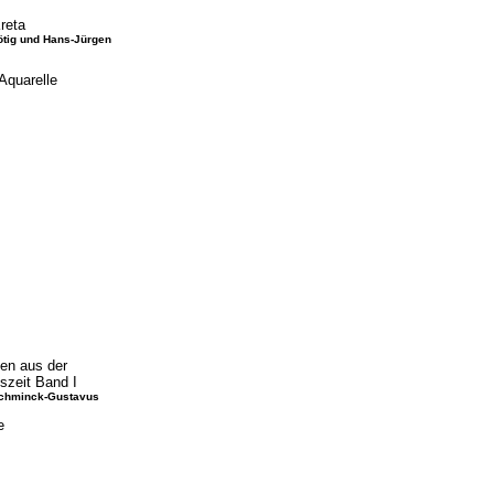
reta
ötig und Hans-Jürgen
Aquarelle
en aus der
szeit Band I
Schminck-Gustavus
e