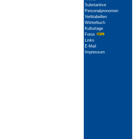
Substantive
Personalpronomen
Verbtabellen
Wörterbuch
Kulturtage
Fotos
Links
E-Mail
Impressum