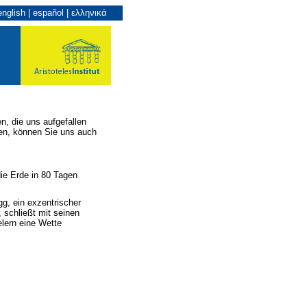
english
|
español
|
ελληνικά
en, die uns aufgefallen
ten, können Sie uns auch
ie Erde in 80 Tagen
g, ein exzentrischer
 schließt mit seinen
elern eine Wette