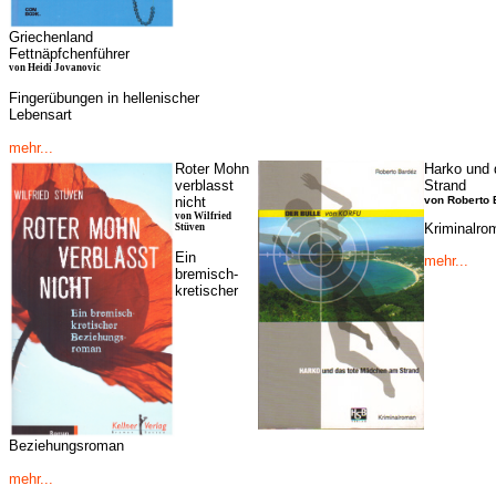
Griechenland
Fettnäpfchenführer
von Heidi Jovanovic
Fingerübungen in hellenischer
Lebensart
mehr...
Roter Mohn
Harko und 
verblasst
Strand
nicht
von Roberto 
von Wilfried
Kriminalro
Stüven
Ein
mehr...
bremisch-
kretischer
Beziehungsroman
mehr...