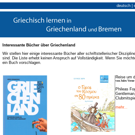
deutsch
|
Interessante Bücher über Griechenland
Wir stellen hier einige interessante Bücher aller schriftstellerischer Disziplin
sind. Die Liste erhebt keinen Anspruch auf Vollständigkeit. Wenn Sie möch
ein Buch vorschlagen.
Reise um d
von Jules Verne
Phileas Fog
Gentleman,
Clubmitspi
mehr...