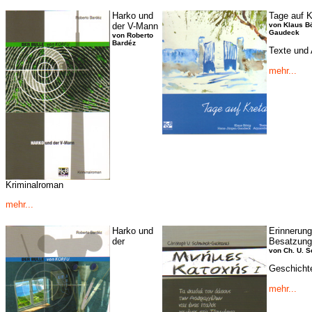
Harko und
Tage auf K
der V-Mann
von Klaus B
Gaudeck
von Roberto
Bardéz
Texte und 
mehr...
Kriminalroman
mehr...
Harko und
Erinnerung
der
Besatzung
von Ch. U. 
Geschicht
mehr...