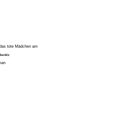
das tote Mädchen am
Bardéz
man